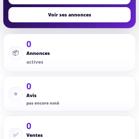
Voir ses annonces
0
📦
Annonces
actives
0
⭐
Avis
pas encore noté
0
✅
Ventes