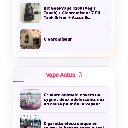
Kit Geekvape T200 (Aegis
Touch) + Clearomiseur Z Fli
Tank Silver + Accus &
Chargeur
Clearomiseur
Vape Actus 💨
Cruauté animale envers un
cygne : deux adolescents mis
en cause pour de la vapeur
Cigarette électronique en
soute : le bagage reste au sol