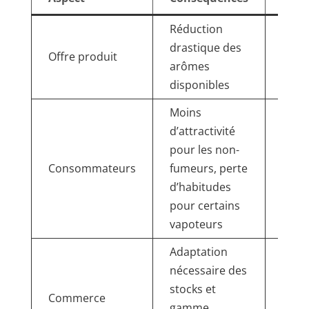
Réduction
Supp
drastique des
saveu
Offre produit
arômes
ment
disponibles
gour
Moins
d’attractivité
pour les non-
Pass
Consommateurs
fumeurs, perte
vers
d’habitudes
taba
pour certains
vapoteurs
Adaptation
nécessaire des
Rédu
stocks et
marg
Commerce
gamme,
certa