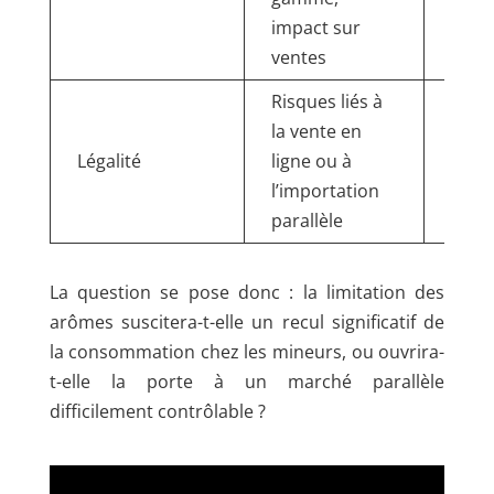
impact sur
prod
ventes
Risques liés à
Com
la vente en
trans
Légalité
ligne ou à
vers 
l’importation
franç
parallèle
La question se pose donc : la limitation des
arômes suscitera-t-elle un recul significatif de
la consommation chez les mineurs, ou ouvrira-
t-elle la porte à un marché parallèle
difficilement contrôlable ?