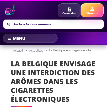
Connexion
S'inscrire
Recherche
annonce
»
»
La Belgique envisage une interdiction des arômes dans les cigarettes électroniques
Accueil
Actualités
LA BELGIQUE ENVISAGE
UNE INTERDICTION DES
ARÔMES DANS LES
CIGARETTES
ÉLECTRONIQUES