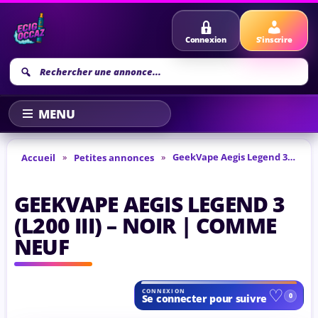
Connexion
S'inscrire
Recherche
annonce
»
»
GeekVape Aegis Legend 3 (L200 III) – Noir | Comme neuf
Accueil
Petites annonces
GEEKVAPE AEGIS LEGEND 3
(L200 III) – NOIR | COMME
NEUF