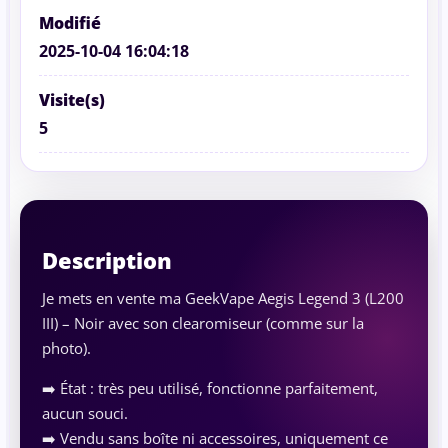
Modifié
2025-10-04 16:04:18
Visite(s)
5
Description
Je mets en vente ma GeekVape Aegis Legend 3 (L200
III) – Noir avec son clearomiseur (comme sur la
photo).
➡️ État : très peu utilisé, fonctionne parfaitement,
aucun souci.
➡️ Vendu sans boîte ni accessoires, uniquement ce