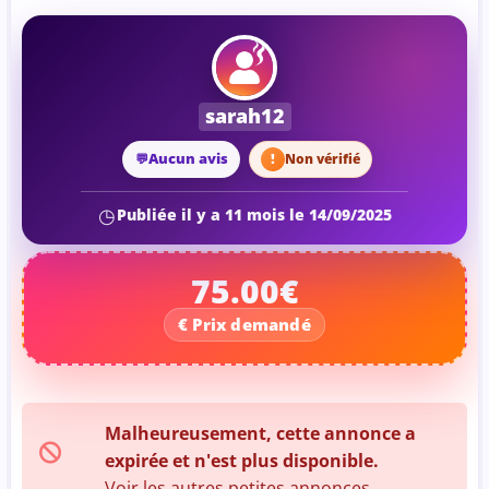
sarah12
Aucun avis
Non vérifié
Publiée il y a 11 mois le 14/09/2025
75.00€
Malheureusement, cette annonce a
expirée et n'est plus disponible.
Voir les autres
petites annonces