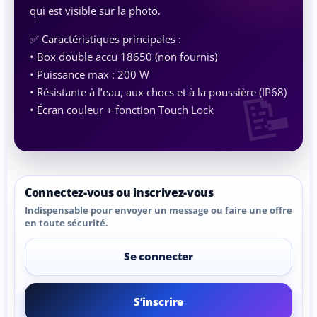
qui est visible sur la photo.
✅ Caractéristiques principales :
• Box double accu 18650 (non fournis)
• Puissance max : 200 W
• Résistante à l’eau, aux chocs et à la poussière (IP68)
• Écran couleur + fonction Touch Lock
Connectez-vous ou inscrivez-vous
Indispensable pour envoyer un message ou faire une offre
en toute sécurité.
Se connecter
S’inscrire