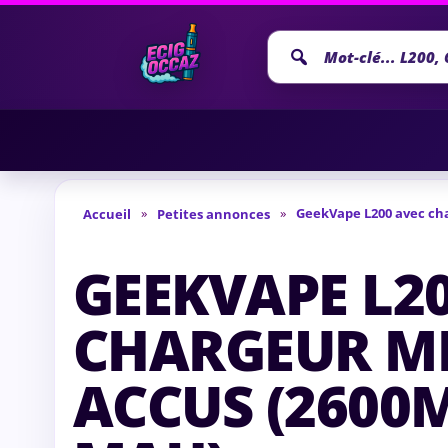
Recherche
annonce
»
»
GeekVape L200 avec cha
Accueil
Petites annonces
GEEKVAPE L2
CHARGEUR MP
ACCUS (2600