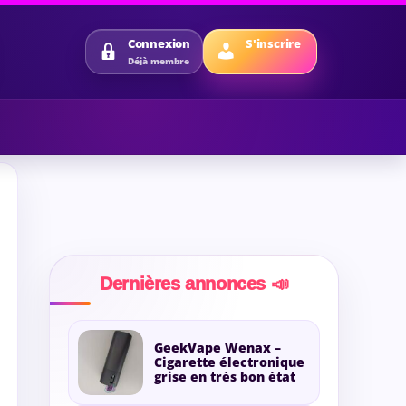
S'inscrire
Connexion
Déjà membre
Dernières annonces 📣
GeekVape Wenax –
Cigarette électronique
grise en très bon état