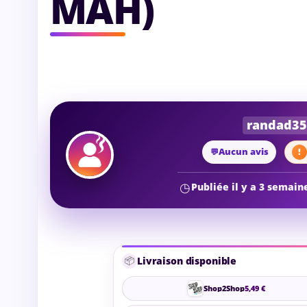
MAH)
randad35
Aucun avis
Publiée il y a 3 semain
📦
Livraison disponible
Shop2Shop
5,49 €