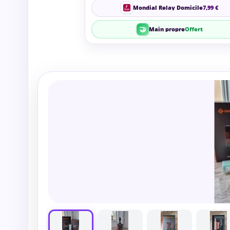
Mondial Relay Domicile
7,99 €
🤝
Main propre
Offert