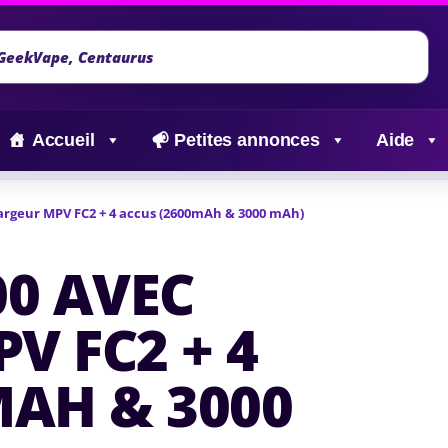
Accueil
Petites annonces
Aide
rgeur MPV FC2 + 4 accus (2600mAh & 3000 mAh)
00 AVEC
V FC2 + 4
MAH & 3000