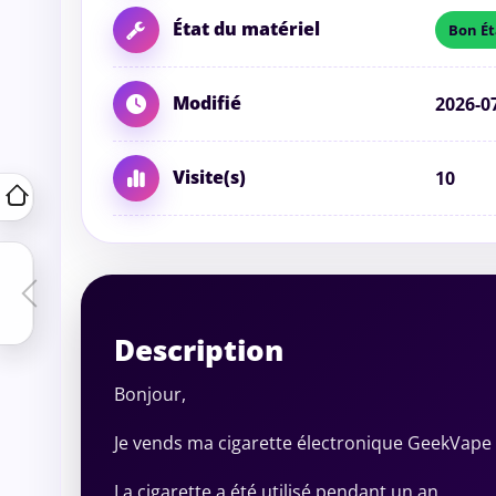
État du matériel
Bon Ét
Modifié
2026-0
Visite(s)
10
Description
Bonjour,
Je vends ma cigarette électronique GeekVape 
La cigarette a été utilisé pendant un an.