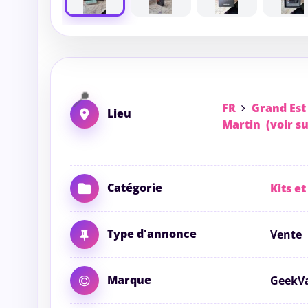
FR
Grand Est
Lieu
Martin
(voir su
Catégorie
Kits et
Type d'annonce
Vente
Marque
GeekV