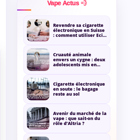
Vape Actus 💨
Revendre sa cigarette
électronique en Suisse
: comment utiliser Ecig-
occaz ?
Cruauté animale
envers un cygne : deux
adolescents mis en
cause pour de la
vapeur
Cigarette électronique
en soute : le bagage
reste au sol
Avenir du marché de la
vape : que sait-on du
rôle d’Altria ?