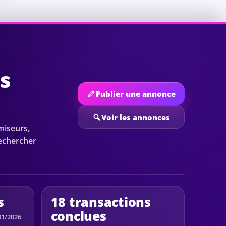
es
Publier une annonce
Voir les annonces
miseurs,
rechercher
s
18 transactions
conclues
01/2026