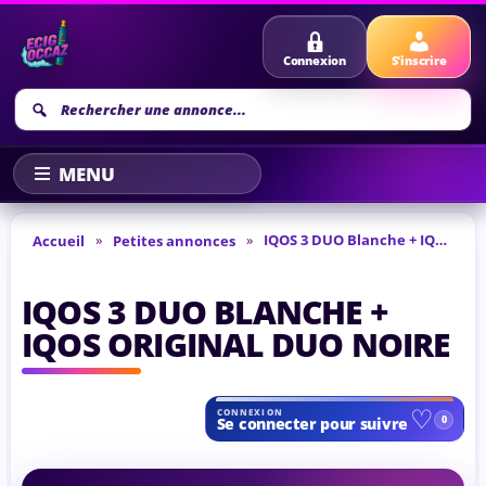
Connexion
S'inscrire
Recherche
annonce
»
»
IQOS 3 DUO Blanche + IQOS Original DUO Noire
Accueil
Petites annonces
IQOS 3 DUO BLANCHE +
IQOS ORIGINAL DUO NOIRE