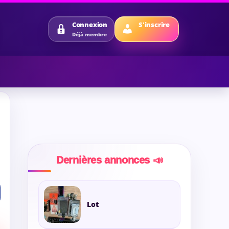
S'inscrire
Connexion
Déjà membre
Dernières annonces 📣
Lot