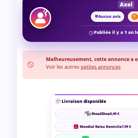
Axel
Aucun avis
Publiée il y a 1 an 
Malheureusement, cette annonce a exp
Voir les autres
petites annonces
📦
Livraison disponible
Shop2Shop
5,49 €
Mondial Relay Domicile
7,99 €