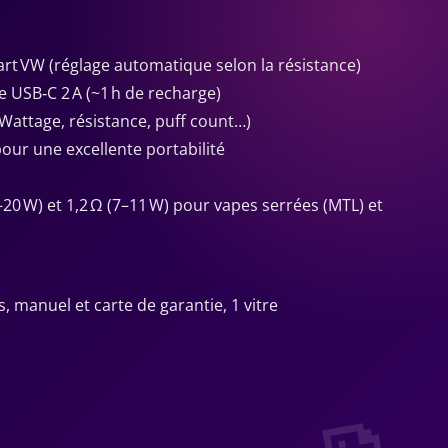
t VW (réglage automatique selon la résistance)
e USB‑C 2 A (~1 h de recharge)
(Wattage, résistance, puff count…)
our une excellente portabilité
–20 W) et 1,2 Ω (7–11 W) pour vapes serrées (MTL) et
s, manuel et carte de garantie, 1 vitre