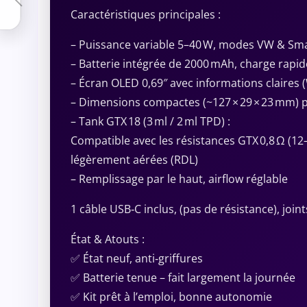
Caractéristiques principales :
– Puissance variable 5–40 W, modes VW & Smar
– Batterie intégrée de 2000 mAh, charge rapid
– Écran OLED 0,69″ avec informations claires 
– Dimensions compactes (~127 × 29 × 23 mm) p
– Tank GTX 18 (3 ml / 2 ml TPD) :
Compatible avec les résistances GTX 0,8 Ω (12
légèrement aérées (RDL)
– Remplissage par le haut, airflow réglable
1 câble USB‑C inclus, (pas de résistance), joint
État & Atouts :
✅ État neuf, anti‑griffures
✅ Batterie tenue – fait largement la journée
✅ Kit prêt à l’emploi, bonne autonomie