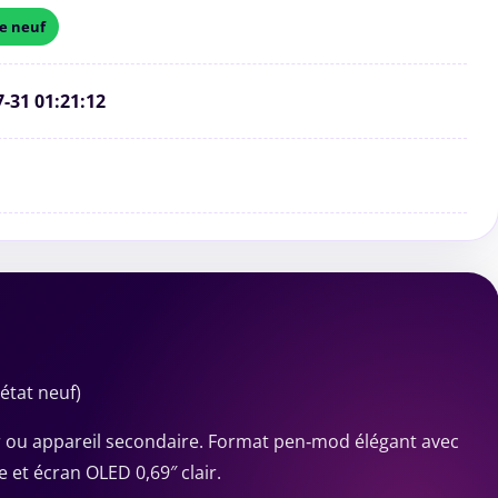
 neuf
7-31 01:21:12
état neuf)
ter ou appareil secondaire. Format pen‑mod élégant avec
e et écran OLED 0,69″ clair.