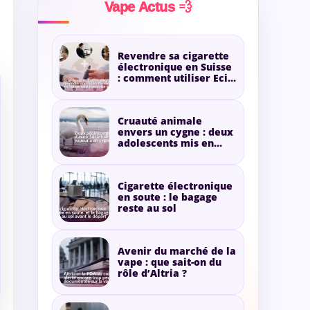
Vape Actus 💨
Revendre sa cigarette
électronique en Suisse
: comment utiliser Ecig-
occaz ?
Cruauté animale
envers un cygne : deux
adolescents mis en
cause pour de la
vapeur
Cigarette électronique
en soute : le bagage
reste au sol
Avenir du marché de la
vape : que sait-on du
rôle d’Altria ?