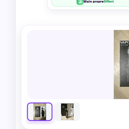
🤝
Main propre
Offert