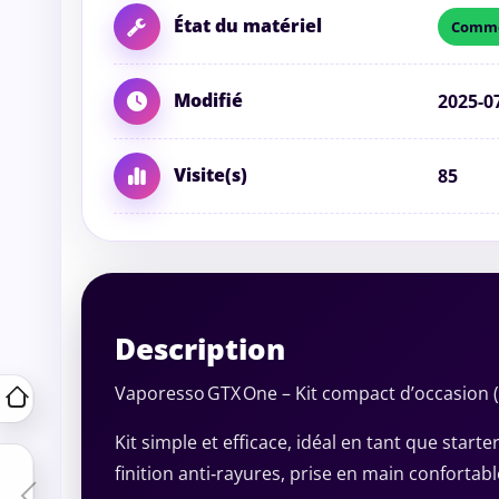
État du matériel
Comme
Modifié
2025-0
Visite(s)
85
Description
Vaporesso GTX One – Kit compact d’occasion (
Kit simple et efficace, idéal en tant que star
finition anti‑rayures, prise en main confortabl