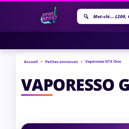
Recherche
annonce
»
»
Vaporesso GTX One
Accueil
Petites annonces
VAPORESSO 