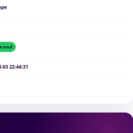
ape
 neuf
8-03 22:44:31