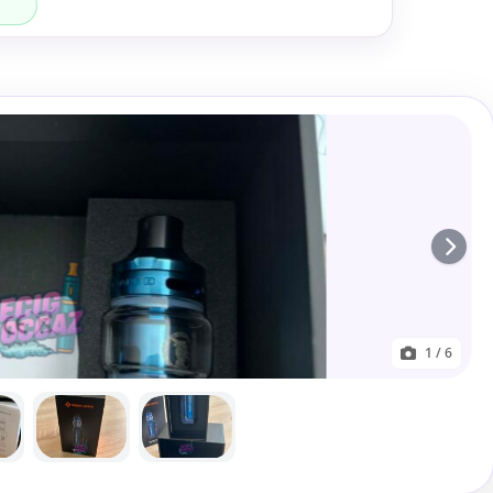
1
/ 6