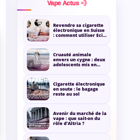
Vape Actus 💨
Revendre sa cigarette
électronique en Suisse
: comment utiliser Ecig-
occaz ?
Cruauté animale
envers un cygne : deux
adolescents mis en
cause pour de la
vapeur
Cigarette électronique
en soute : le bagage
reste au sol
Avenir du marché de la
vape : que sait-on du
rôle d’Altria ?