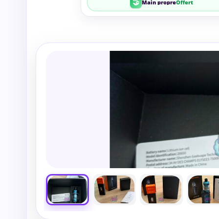
🤝
Main propre
Offert