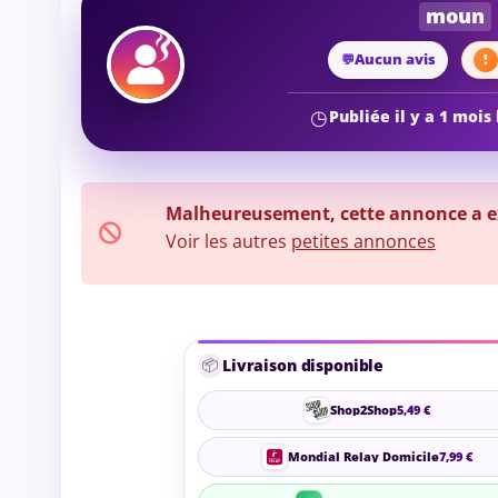
moun
Aucun avis
Publiée il y a 1 mois
Malheureusement, cette annonce a exp
Voir les autres
petites annonces
📦
Livraison disponible
Shop2Shop
5,49 €
Mondial Relay Domicile
7,99 €