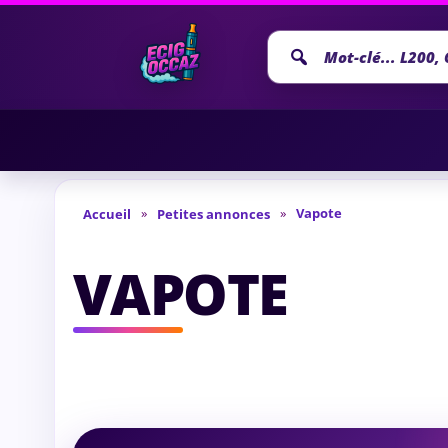
Recherche
annonce
»
»
Vapote
Accueil
Petites annonces
VAPOTE