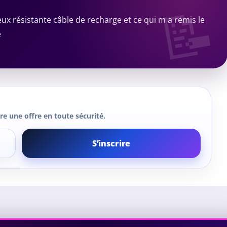
 deux résistante câble de recharge et ce qui m a remis le
e
e une offre en toute sécurité.
S’inscrire