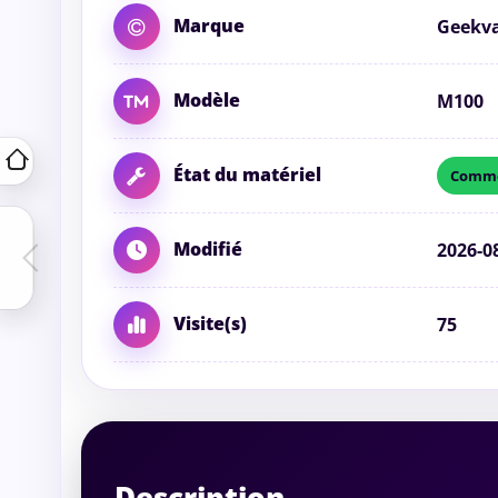
Marque
Geekv
Modèle
M100
État du matériel
Comme
Modifié
2026-0
Visite(s)
75
Description