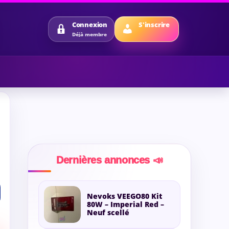
S'inscrire
Connexion
Déjà membre
Dernières annonces 📣
Nevoks VEEGO80 Kit
80W – Imperial Red –
Neuf scellé