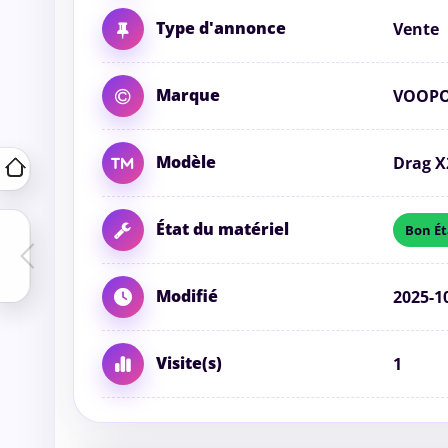
Type d'annonce
Vente
Marque
VOOP
Modèle
Drag X
État du matériel
Bon Ét
Modifié
2025-1
Visite(s)
1