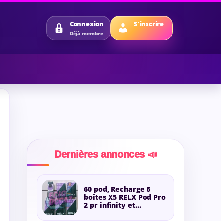
S'inscrire
Connexion
Déjà membre
Dernières annonces 📣
60 pod, Recharge 6
boîtes X5 RELX Pod Pro
2 pr infinity et
Essential glace au taro