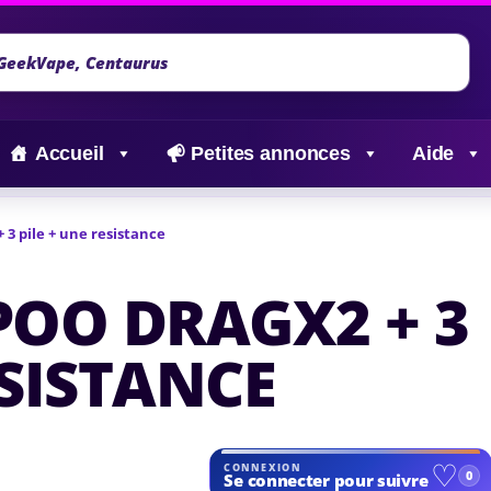
Accueil
Petites annonces
Aide
3 pile + une resistance
OO DRAGX2 + 3
ESISTANCE