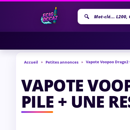
Recherche
annonce
»
»
Vapote Voopoo Dragx2 + 
Accueil
Petites annonces
VAPOTE VOOP
PILE + UNE R