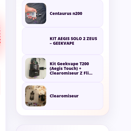
Centaurus n200
KIT AEGIS SOLO 2 ZEUS
– GEEKVAPE
Kit Geekvape T200
(Aegis Touch) +
Clearomiseur Z Fli
Tank Silver + Accus &
Chargeur
Clearomiseur