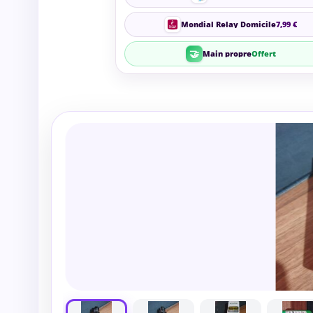
Mondial Relay Domicile
7,99 €
🤝
Main propre
Offert