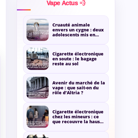
Vape Actus 💨
Cruauté animale
envers un cygne : deux
adolescents mis en
cause pour de la
vapeur
Cigarette électronique
en soute : le bagage
reste au sol
Avenir du marché de la
vape : que sait-on du
rôle d’Altria ?
Cigarette électronique
chez les mineurs : ce
que recouvre la hausse
annoncée