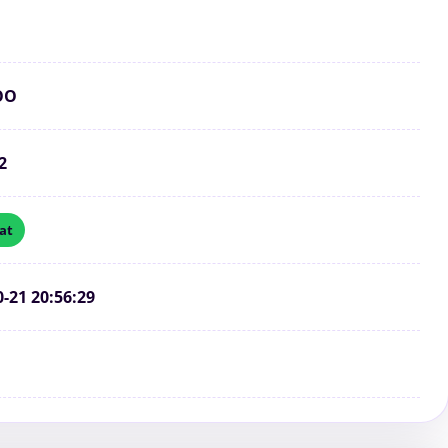
OO
2
at
0-21 20:56:29