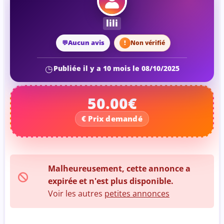
lili
Aucun avis
Non vérifié
Publiée il y a 10 mois le 08/10/2025
50.00€
Malheureusement, cette annonce a
expirée et n'est plus disponible.
Voir les autres
petites annonces