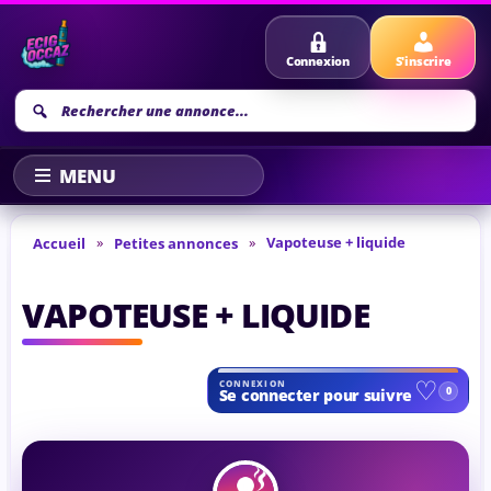
Connexion
S'inscrire
Recherche
annonce
»
»
Vapoteuse + liquide
Accueil
Petites annonces
VAPOTEUSE + LIQUIDE