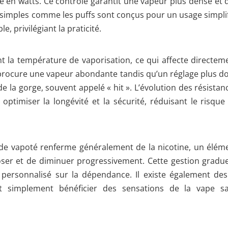
ce en watts. Ce contrôle garantit une vapeur plus dense et 
fs simples comme les puffs sont conçus pour un usage simplif
, privilégiant la praticité.
t la température de vaporisation, ce qui affecte directem
 procure une vapeur abondante tandis qu’un réglage plus d
e la gorge, souvent appelé « hit ». L’évolution des résistan
optimiser la longévité et la sécurité, réduisant le risque
quide vapoté renferme généralement de la nicotine, un élém
oser et de diminuer progressivement. Cette gestion gradue
le personnalisé sur la dépendance. Il existe également des
nt simplement bénéficier des sensations de la vape s