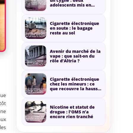
un cygne : deux
adolescents mis en
cause pour de la vapeur
Cigarette électronique
en soute : le bagage
reste au sol
Avenir du marché de la
vape : que sait-on du
rôle d’Altria ?
Cigarette électronique
chez les mineurs : ce
que recouvre la hausse
annoncée
que
tôt
Nicotine et statut de
une
drogue : l’OMS n’a
encore rien tranché
aux
les