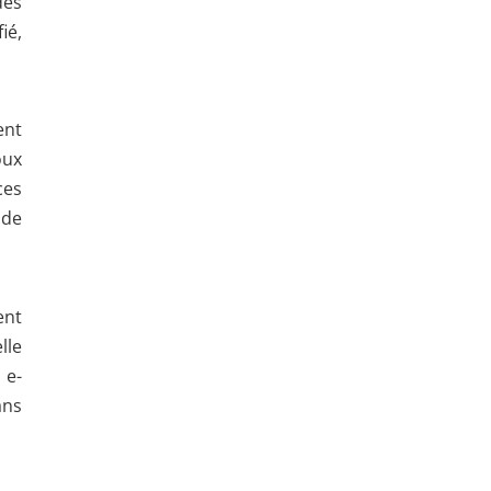
des
ié,
ent
oux
ces
 de
ent
lle
 e-
ans