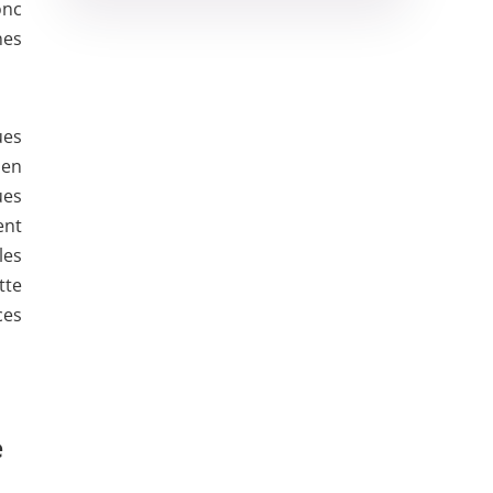
onc
nes
ues
 en
ues
ent
les
tte
ces
e