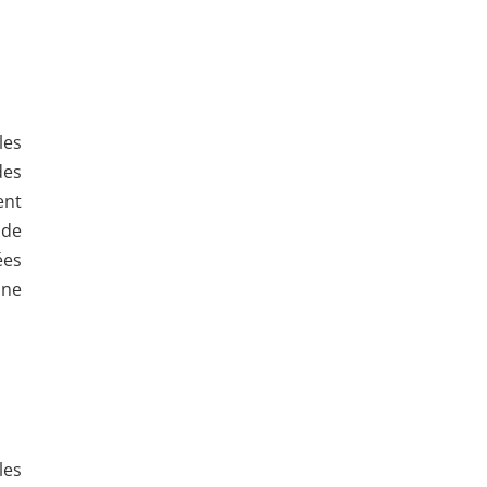
les
des
ent
 de
ées
une
les