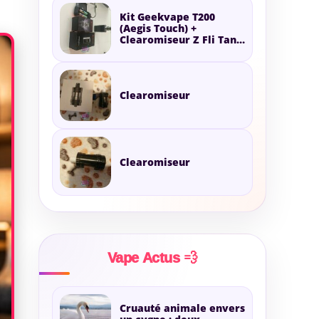
Kit Geekvape T200
(Aegis Touch) +
Clearomiseur Z Fli Tank
Silver + Accus &
Chargeur
Clearomiseur
Clearomiseur
Vape Actus 💨
Cruauté animale envers