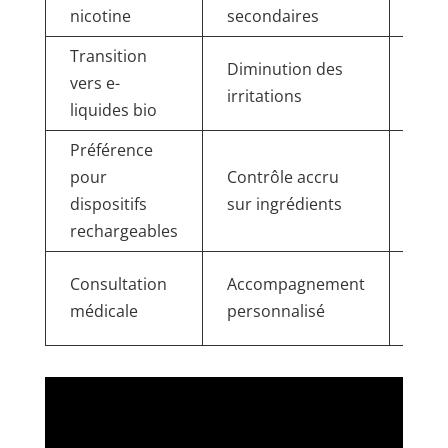
nicotine
secondaires
mg/
Transition
Util
Diminution des
vers e-
d’a
irritations
liquides bio
natu
Préférence
Util
pour
Contrôle accru
pod
dispositifs
sur ingrédients
rech
rechargeables
Suiv
Consultation
Accompagnement
cent
médicale
personnalisé
sevr