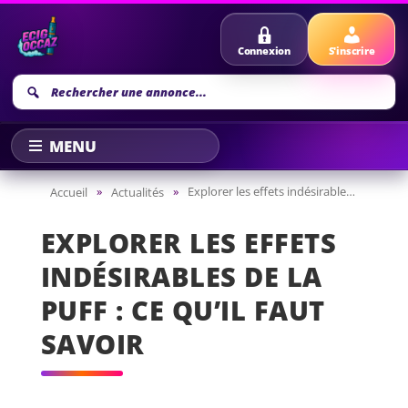
Connexion
S'inscrire
Recherche
annonce
»
»
Explorer les effets indésirables de la Puff : Ce qu’il faut savoir
Accueil
Actualités
EXPLORER LES EFFETS
INDÉSIRABLES DE LA
PUFF : CE QU’IL FAUT
SAVOIR