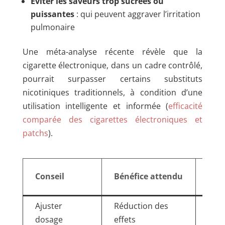
Éviter les saveurs trop sucrées ou
puissantes
: qui peuvent aggraver l’irritation
pulmonaire
Une méta-analyse récente révèle que la
cigarette électronique, dans un cadre contrôlé,
pourrait surpasser certains substituts
nicotiniques traditionnels, à condition d’une
utilisation intelligente et informée (
efficacité
comparée des cigarettes électroniques et
patchs
).
Exe
Conseil
Bénéfice attendu
con
Ajuster
Réduction des
Pass
dosage
effets
mg/m