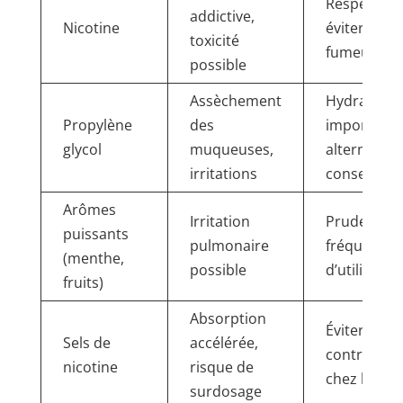
Respecter 
addictive,
Nicotine
éviter chez
toxicité
fumeurs
possible
Assèchement
Hydratatio
Propylène
des
importante
glycol
muqueuses,
alternatif b
irritations
conseillé
Arômes
Irritation
Prudence s
puissants
pulmonaire
fréquence
(menthe,
possible
d’utilisatio
fruits)
Absorption
Éviter usa
Sels de
accélérée,
contrôlé su
nicotine
risque de
chez les no
surdosage