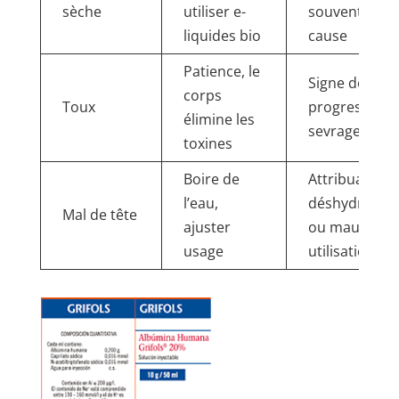
sèche
utiliser e-
souvent en
liquides bio
cause
Patience, le
Signe de
corps
Toux
progression 
élimine les
sevrage
toxines
Boire de
Attribuable à
l’eau,
déshydratati
Mal de tête
ajuster
ou mauvaise
usage
utilisation