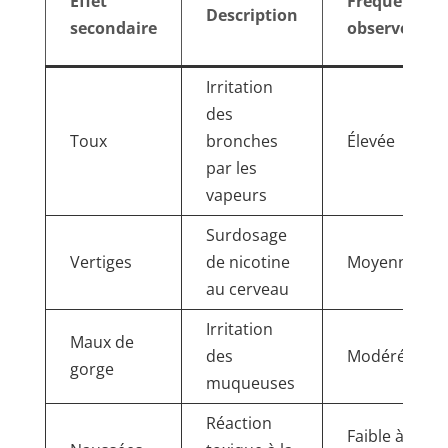
Effet
Fréquence
Description
secondaire
observée
Irritation
des
Toux
bronches
Élevée
par les
vapeurs
Surdosage
Vertiges
de nicotine
Moyenne
au cerveau
Irritation
Maux de
des
Modérée
gorge
muqueuses
Réaction
Faible à