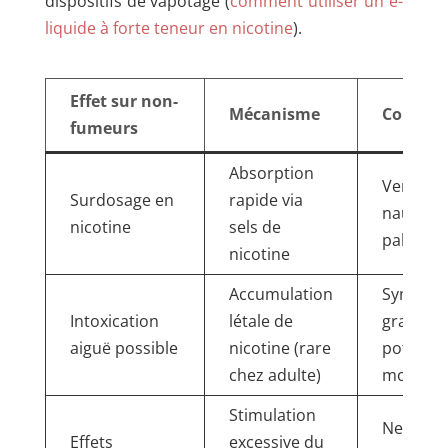
dispositifs de vapotage (
comment utiliser un e-
liquide à forte teneur en nicotine
).
Effet sur non-
Mécanisme
Conséq
fumeurs
Absorption
Vertiges,
Surdosage en
rapide via
nausées
nicotine
sels de
palpitat
nicotine
Accumulation
Symptô
Intoxication
létale de
graves,
aiguë possible
nicotine (rare
potentie
chez adulte)
mortels
Stimulation
Nervosit
Effets
excessive du