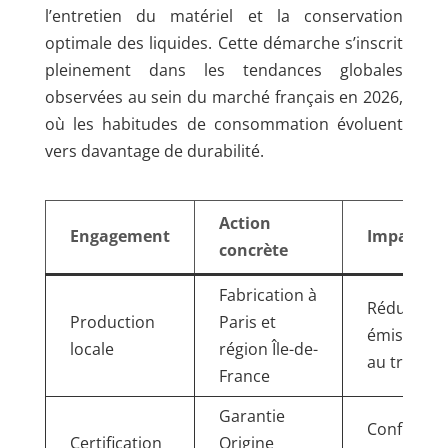
l’entretien du matériel et la conservation
optimale des liquides. Cette démarche s’inscrit
pleinement dans les tendances globales
observées au sein du marché français en 2026,
où les habitudes de consommation évoluent
vers davantage de durabilité.
Action
Engagement
Impact at
concrète
Fabrication à
Réduction
Production
Paris et
émissions 
locale
région Île-de-
au transpo
France
Garantie
Confiance
Certification
Origine