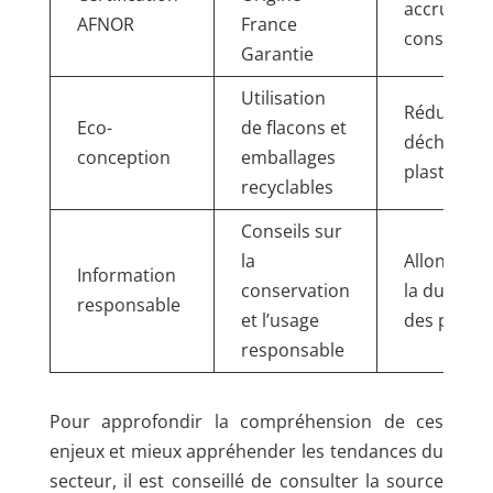
accrue de
AFNOR
France
consomma
Garantie
Utilisation
Réduction
Eco-
de flacons et
déchets
conception
emballages
plastiques
recyclables
Conseils sur
la
Allongeme
Information
conservation
la durée de
responsable
et l’usage
des produi
responsable
Pour approfondir la compréhension de ces
enjeux et mieux appréhender les tendances du
secteur, il est conseillé de consulter la source