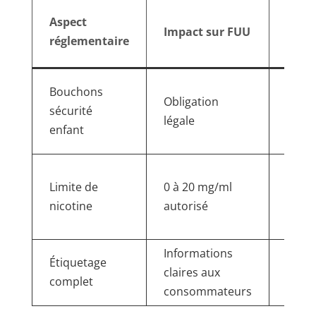
Adap
Aspect
Impact sur FUU
de la
réglementaire
marq
Stan
Bouchons
Obligation
adopt
sécurité
légale
toute
enfant
gam
Offre
Limite de
0 à 20 mg/ml
diver
nicotine
autorisé
plusi
dosa
Informations
Resp
Étiquetage
claires aux
rigou
complet
consommateurs
tran