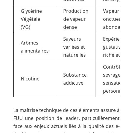
Glycérine
Production
Vapeur
Végétale
de vapeur
onctueuse et
(VG)
dense
abondante
Saveurs
Expérience
Arômes
variées et
gustative
alimentaires
naturelles
riche et fidèl
Contrôle du
Substance
sevrage et
Nicotine
addictive
sensation
personnalisé
La maîtrise technique de ces éléments assure à
FUU une position de leader, particulièrement
face aux enjeux actuels liés à la qualité des e-