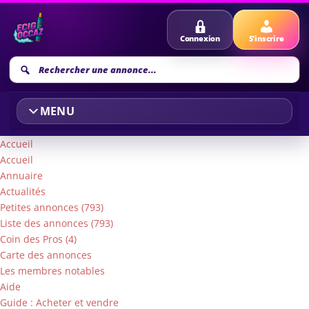
Connexion
S'inscrire
Recherche
annonce
MENU
Accueil
Accueil
Annuaire
Actualités
Petites annonces (793)
Liste des annonces (793)
Coin des Pros (4)
Carte des annonces
Les membres notables
Aide
Guide : Acheter et vendre