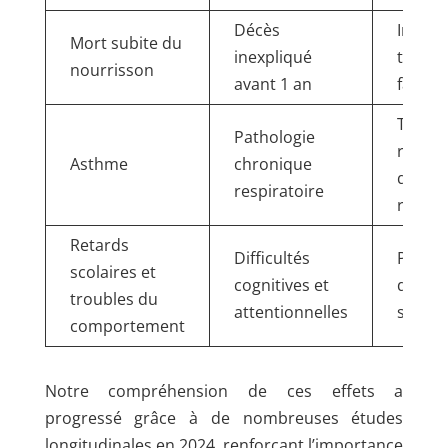
Décès
Impac
Mort subite du
inexpliqué
traum
nourrisson
avant 1 an
familia
Traite
Pathologie
régulie
Asthme
chronique
qualité
respiratoire
réduit
Retards
Difficultés
Probl
scolaires et
cognitives et
d’inté
troubles du
attentionnelles
social
comportement
Notre compréhension de ces effets a
progressé grâce à de nombreuses études
longitudinales en 2024, renforçant l’importance