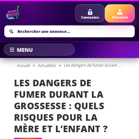
Connexion
S'inscrire
Recherche
annonce
»
»
Les dangers de fumer durant la grossesse : quels risques pour la mère et l’enfant ?
Accueil
Actualités
LES DANGERS DE
FUMER DURANT LA
GROSSESSE : QUELS
RISQUES POUR LA
MÈRE ET L’ENFANT ?