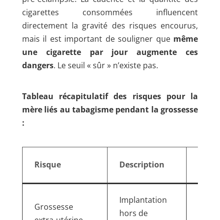
cigarettes consommées influencent
directement la gravité des risques encourus,
mais il est important de souligner que
même
une cigarette par jour augmente ces
dangers
. Le seuil « sûr » n’existe pas.
Tableau récapitulatif des risques pour la
mère liés au tabagisme pendant la grossesse
:
Cons
Risque
Description
poten
Inter
Implantation
Grossesse
d’urg
hors de
extra-utérine
perte