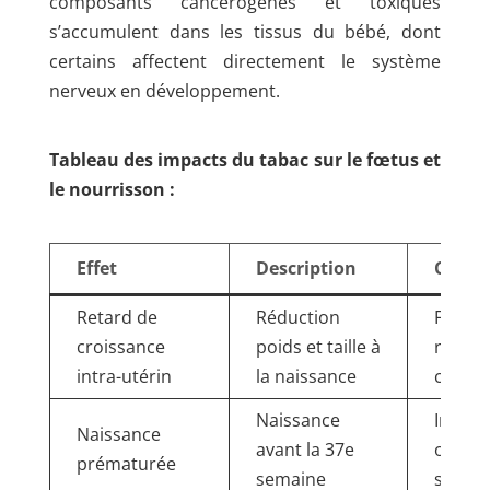
composants cancérogènes et toxiques
s’accumulent dans les tissus du bébé, dont
certains affectent directement le système
nerveux en développement.
Tableau des impacts du tabac sur le fœtus et
le nourrisson :
Effet
Description
Consé
Retard de
Réduction
Fragilit
croissance
poids et taille à
risque
intra-utérin
la naissance
compli
Naissance
Immatu
Naissance
avant la 37e
organi
prématurée
semaine
soins i