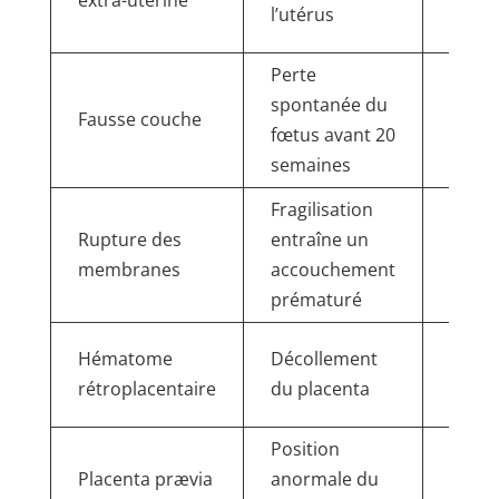
l’utérus
l’emb
Perte
Arrêt
spontanée du
Fausse couche
préma
fœtus avant 20
la gr
semaines
Fragilisation
Rupture des
entraîne un
Compl
membranes
accouchement
néona
prématuré
Hémor
Hématome
Décollement
césar
rétroplacentaire
du placenta
d’urg
Position
Risqu
Placenta prævia
anormale du
saign