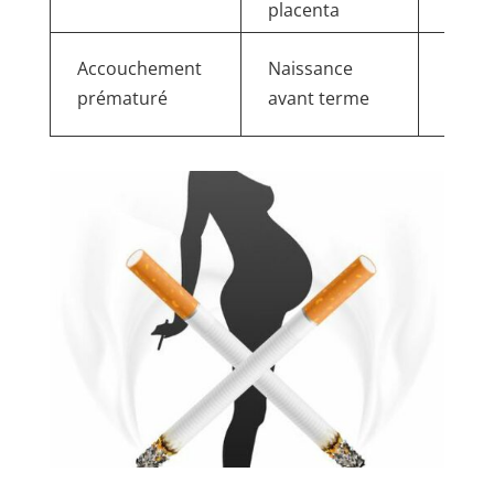
placenta
césar
Probl
Accouchement
Naissance
santé
prématuré
avant terme
nouv