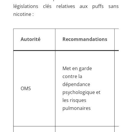
législations clés relatives aux puffs sans
nicotine :
Légi
Autorité
Recommandations
pha
Auc
léga
Met en garde
spéc
contre la
mai
dépendance
OMS
préc
psychologique et
régu
les risques
stric
pulmonaires
cont
qual