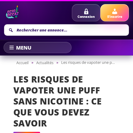
Connexion
S'inscrire
Recherche
annonce
»
»
Les risques de vapoter une puff sans nicotine : ce que vous devez savoir
Accueil
Actualités
LES RISQUES DE
VAPOTER UNE PUFF
SANS NICOTINE : CE
QUE VOUS DEVEZ
SAVOIR