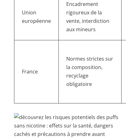
Dire
Encadrement
les 
Union
rigoureux de la
du t
européenne
vente, interdiction
adap
aux mineurs
e-ci
Proj
d’in
Normes strictes sur
prog
la composition,
France
des 
recyclage
jeta
obligatoire
envi
pour