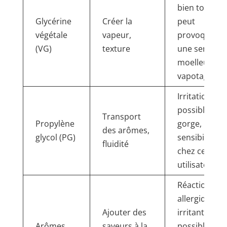
bien tolérée,
Glycérine
Créer la
peut
végétale
vapeur,
provoquer
(VG)
texture
une sensati
moelleuse e
vapotage
Irritation
possible de l
Transport
Propylène
gorge,
des arômes,
glycol (PG)
sensibilisati
fluidité
chez certain
utilisateurs
Réactions
allergiques 
Ajouter des
irritantes
Arômes
saveurs à la
possibles