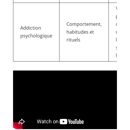
Variab
plus
Comportement,
court
Addiction
habitudes et
ou
psychologique
rituels
longu
selon
l’indiv