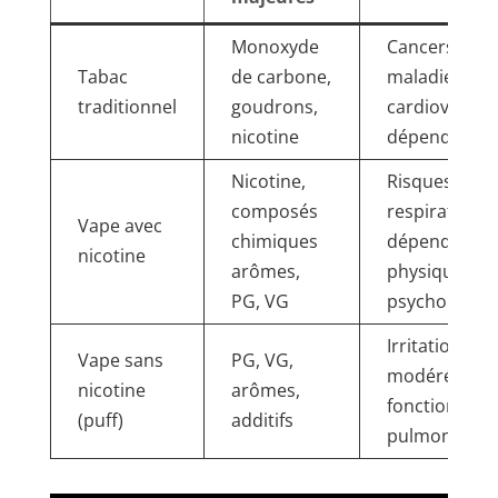
Monoxyde
Cancers,
Tabac
de carbone,
maladies
traditionnel
goudrons,
cardiovascula
nicotine
dépendance 
Nicotine,
Risques
composés
respiratoires
Vape avec
chimiques
dépendance
nicotine
arômes,
physique et
PG, VG
psychologiq
Irritations, r
Vape sans
PG, VG,
modéré pour
nicotine
arômes,
fonction
(puff)
additifs
pulmonaire