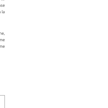
nse
 la
ne,
mme
ème