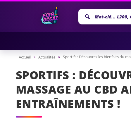
Recherche
annonce
»
»
Sportifs : Découvrez les bienfaits du 
Accueil
Actualités
SPORTIFS : DÉCOUVR
MASSAGE AU CBD A
ENTRAÎNEMENTS !