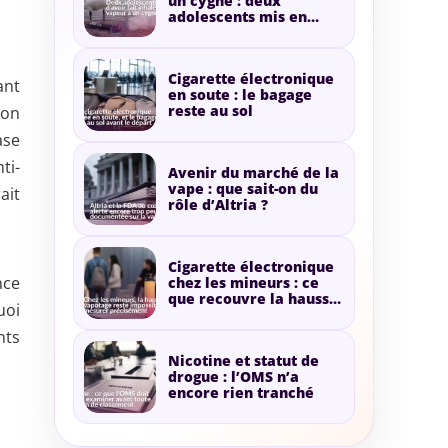
un cygne : deux
adolescents mis en
cause pour de la vapeur
Cigarette électronique
ant
en soute : le bagage
reste au sol
ion
ase
ti-
Avenir du marché de la
vape : que sait-on du
ait
rôle d’Altria ?
Cigarette électronique
nce
chez les mineurs : ce
que recouvre la hausse
uoi
annoncée
nts
Nicotine et statut de
drogue : l’OMS n’a
encore rien tranché